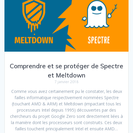
Comprendre et se protéger de Spectre
et Meltdown
7 janvier 2018
Comme vous avez certainement pu le constater, les deux
failles informatique respectivement nommées Spectre
(touchant AMD & ARM) et Meltdown (impactant tous les
processeurs Intel depuis 1995) découvertes par des
chercheurs du projet Google Zero sont directement liées à
la manière dont les processeurs sont construits. Ces deux
failles touchent principalement Intel et ensuite AMD…